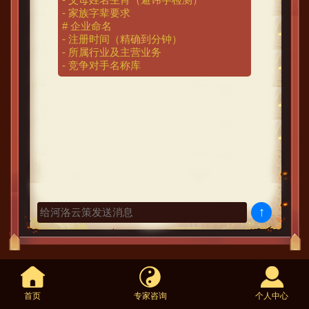
- 家族字辈要求

# 企业命名

- 注册时间（精确到分钟）

- 所属行业及主营业务

- 竞争对手名称库
↑
首页
专家咨询
个人中心